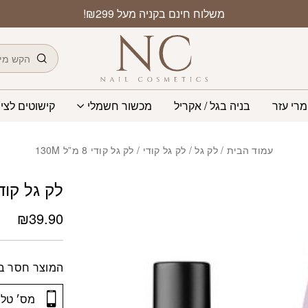
משלוח חינם בקניה מעל ₪299!
חיפוש
מרי עזר
בניה בגל / אקריל
מכשור חשמלי
קישוטים לציפ
עמוד הבית
/
לק גל
/
לק גל קודי
/ לק גל קודי 8 מ”ל 130M
לק גל קודי 8 מ”ל M
₪
39.90
המוצר חסר במ