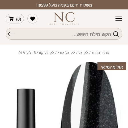
חזרה למעלה
Skip to Conten
משלוח חינם בקניה מעל ₪299!
הרשימה שלי
)
0
(
חיפוש
עמוד הבית
/
לק גל
/
לק גל קודי
/ לק גל קודי 8 מ”ל 01V
אזל מהמלאי