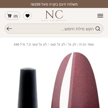
חזרה למעלה
Skip to Conten
משלוח חינם בקניה מעל ₪299!
הרשימה שלי
)
0
(
חיפוש
עמוד הבית
/
לק גל
/
לק גל קאני
/ לק גל קאני 7.3 מ“ל 256