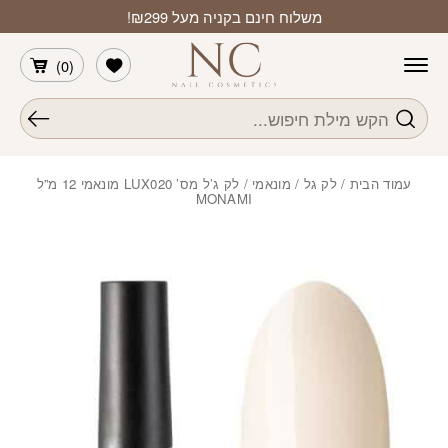
חזרה למעלה
Skip to Conten
משלוח חינם בקניה מעל ₪299!
הרשימה שלי
)
0
(
חיפוש
עמוד הבית
/
לק גל
/
מונאמי
/ לק ג’ל מס’ LUX020 מונאמי 12 מ”ל
MONAMI