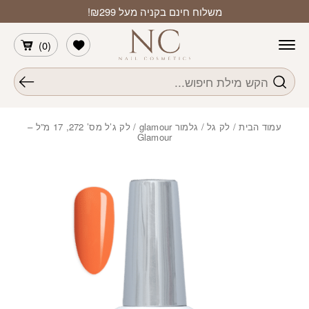
חזרה למעלה
Skip to Conten
משלוח חינם בקניה מעל ₪299!
הרשימה שלי
)
0
(
חיפוש
עמוד הבית
/
לק גל
/
גלמור glamour
/ לק ג’ל מס’ 272, 17 מ”ל –
Glamour