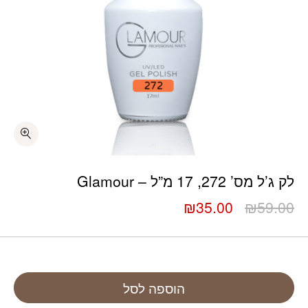
לק ג’ל מס’ 272, 17 מ”ל – Glamour
המחיר
המחיר
₪
35.00
₪
59.00
המקורי
הנוכחי
היה:
הוא:
₪35.00.
₪59.00.
הוספה לסל