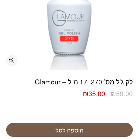
לק ג’ל מס’ 270, 17 מ”ל – Glamour
המחיר
המחיר
₪
35.00
₪
59.00
המקורי
הנוכחי
היה:
הוא:
₪35.00.
₪59.00.
הוספה לסל