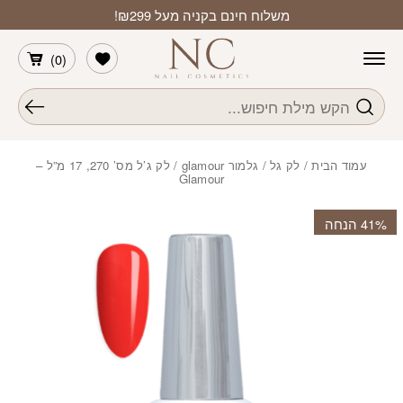
חזרה למעלה
Skip to Conten
משלוח חינם בקניה מעל ₪299!
הרשימה שלי
)
0
(
חיפוש
עמוד הבית
/
לק גל
/
גלמור glamour
/ לק ג’ל מס’ 270, 17 מ”ל –
Glamour
‫41% הנחה