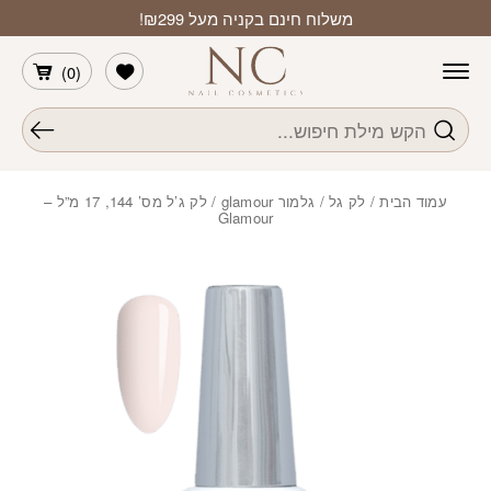
חזרה למעלה
Skip to Conten
משלוח חינם בקניה מעל ₪299!
הרשימה שלי
)
0
(
חיפוש
עמוד הבית
/
לק גל
/
גלמור glamour
/ לק ג’ל מס’ 144, 17 מ”ל –
Glamour