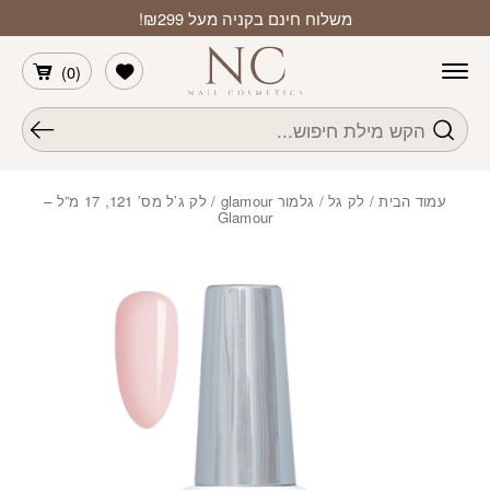
חזרה למעלה
Skip to Conten
משלוח חינם בקניה מעל ₪299!
הרשימה שלי
)
0
(
חיפוש
עמוד הבית
/
לק גל
/
גלמור glamour
/ לק ג’ל מס’ 121, 17 מ”ל –
Glamour