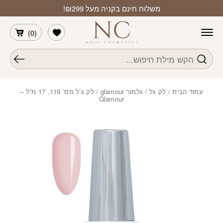
חזרה למעלה
Skip to Conten
משלוח חינם בקניה מעל ₪299!
הרשימה שלי
)
0
(
חיפוש
עמוד הבית
/
לק גל
/
גלמור glamour
/ לק ג’ל מס’ 119, 17 מ”ל –
Glamour