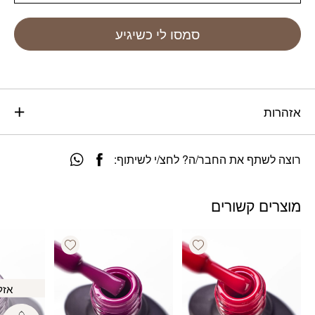
סמסו לי כשיגיע
אזהרות
רוצה לשתף את החבר/ה? לחצ/י לשיתוף:
מוצרים קשורים
Add wishlist
Add wishlist
אזל