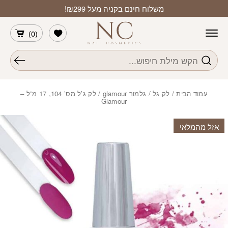
חזרה למעלה
Skip to Conten
משלוח חינם בקניה מעל ₪299!
הרשימה שלי
)
0
(
חיפוש
עמוד הבית
/
לק גל
/
גלמור glamour
/ לק ג’ל מס’ 104, 17 מ”ל –
Glamour
אזל מהמלאי