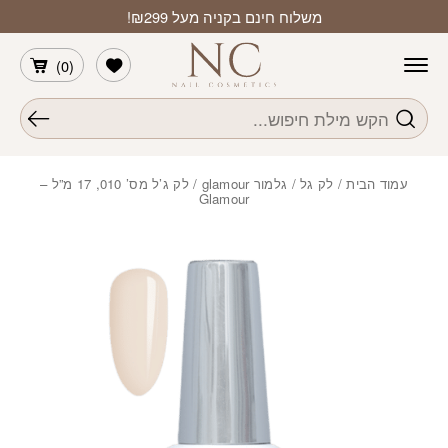
חזרה למעלה
Skip to Conten
משלוח חינם בקניה מעל ₪299!
הרשימה שלי
)
0
(
חיפוש
עמוד הבית
/
לק גל
/
גלמור glamour
/ לק ג’ל מס’ 010, 17 מ”ל –
Glamour