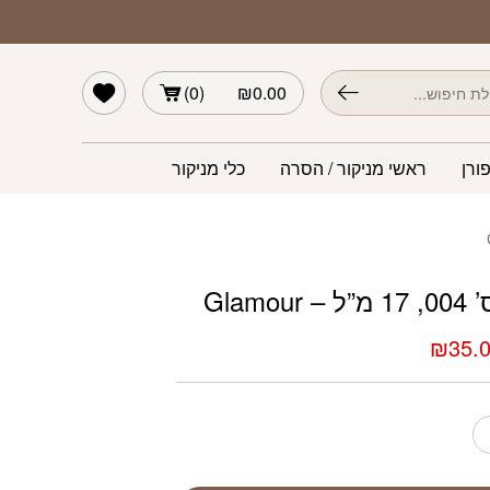
הרשימה שלי
)
0
(
₪
0.00
ורן
ראשי מניקור / הסרה
כלי מניקור
Glamo
חיר
המחיר
₪
35.
קורי
הנוכחי
ה:
הוא:
₪35.00.
₪59.0