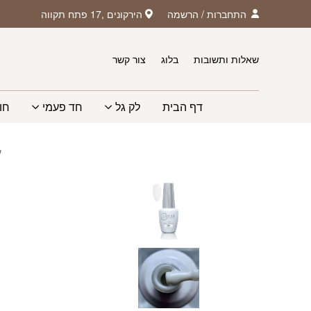
חזרה למעלה
Skip to Conten
התחברות
/
הרשמה
הירקונים ,17 פתח תקווה
שאלות ותשובות
בלוג
צור קשר
דף הבית
לק גל
חד פעמי
חו
ע