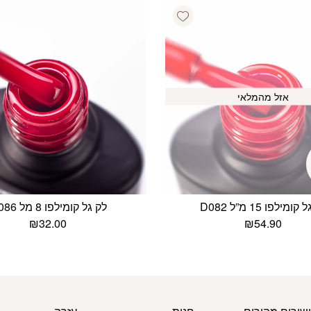
Add wishlist
אזל מהמלאי
קומילפו 15 מ”ל D082
לק גל קומילפו 8 מל D086
₪
32.00
₪
54.90