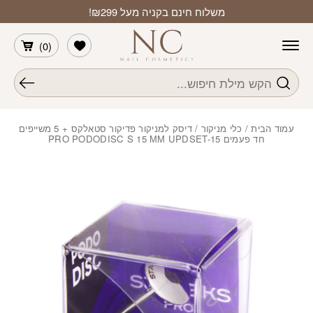
חזרה למעלה
Skip to Conten
משלוח חינם בקניה מעל ₪299!
הרשימה שלי
)
0
(
חיפוש
עמוד הבית
/
כלי מניקור
/ דיסק למניקור פדיקור סטאלקס + 5 משייפים
חד פעמים PRO PODODISC S 15 ММ UPDSET-15