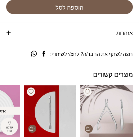
הוספה לסל
אזהרות
רוצה לשתף את החבר/ה? לחצ/י לשיתוף:
מוצרים קשורים
Add wishlist
Add wishlist
אזל