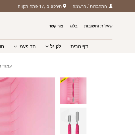
חזרה למעלה
Skip to Conten
התחברות
/
הרשמה
הירקונים ,17 פתח תקווה
שאלות ותשובות
בלוג
צור קשר
דף הבית
לק גל
חד פעמי
חו
עמוד ה