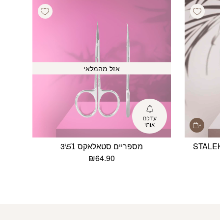
Add wishlist
Add wishlist
אזל מהמלאי
רו STALEKS PRO
מספריים סטאלאקס 51ֿֿ\3
₪
64.90