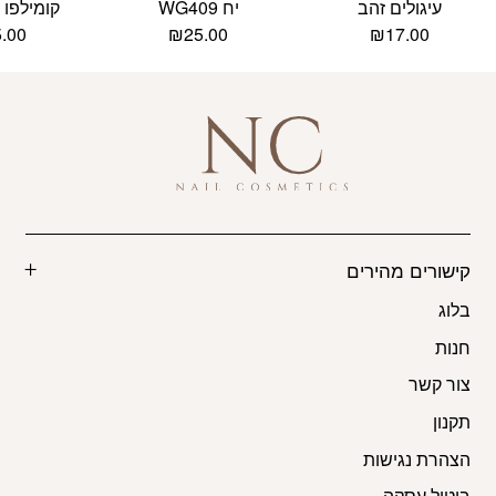
עיגולים זהב
יח WG409
קומילפו KCA003
5.00
₪
25.00
₪
17.00
קישורים מהירים
בלוג
חנות
צור קשר
תקנון
הצהרת נגישות
ביטול עסקה