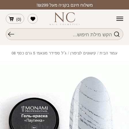
חזרה למעלה
Skip to Conten
משלוח חינם בקניה מעל ₪299!
הרשימה שלי
)
0
(
חיפוש
עמוד הבית
/
קישוטים לציפורן
/ ג׳ל ספיידר מונאמי 5 גרם כסף 08