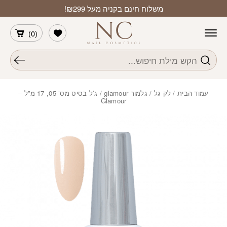
חזרה למעלה
Skip to Conten
משלוח חינם בקניה מעל ₪299!
הרשימה שלי
)
0
(
חיפוש
עמוד הבית
/
לק גל
/
גלמור glamour
/ ג’ל בסיס מס’ 05, 17 מ”ל –
Glamour