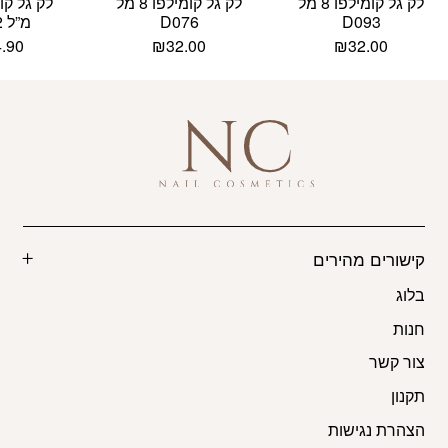
לק גל קומילפו 8 מל
לק גל קומילפו 8 מל
D093
D076
מ”ל D082
4.90
₪
32.00
₪
32.00
קישורים מהירים
בלוג
חנות
צור קשר
תקנון
הצהרת נגישות