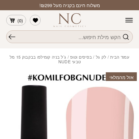
חזרה למעלה
Skip to Conten
משלוח חינם בקניה מעל ₪299!
הרשימה שלי
)
0
(
חיפוש
עמוד הבית
/
לק גל
/
בסיסים וטופ
/ ג’ל בניה קומילפו בבקבוק 15 מל
טבעי NUDE
אזל מהמלאי