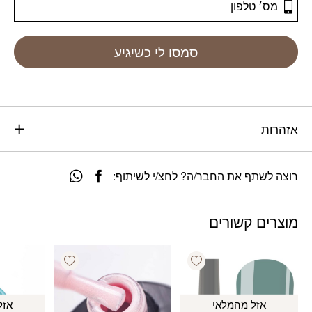
סמסו לי כשיגיע
אזהרות
רוצה לשתף את החבר/ה? לחצ/י לשיתוף:
מוצרים קשורים
Add wishlist
Add wishlist
אזל מהמלאי
אזל